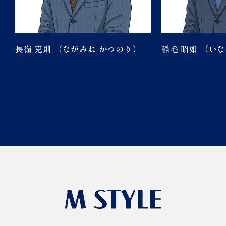
長嶺 克則 （ながみね かつのり）
稲毛 昭如 （い