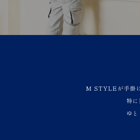
M STYLEが手
特に
ゆと